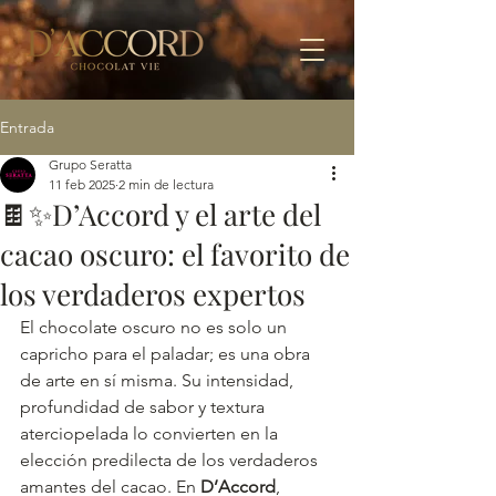
Entrada
Grupo Seratta
11 feb 2025
2 min de lectura
🍫✨D’Accord y el arte del
cacao oscuro: el favorito de
los verdaderos expertos
El chocolate oscuro no es solo un 
capricho para el paladar; es una obra 
de arte en sí misma. Su intensidad, 
profundidad de sabor y textura 
aterciopelada lo convierten en la 
elección predilecta de los verdaderos 
amantes del cacao. En 
D’Accord
, 