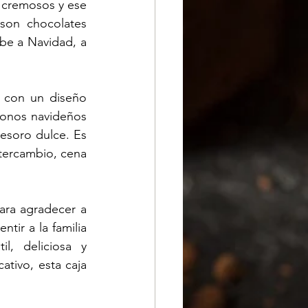
 cremosos y ese 
on chocolates 
e a Navidad, a 
 con un diseño 
tonos navideños 
esoro dulce. Es 
tercambio, cena 
ra agradecer a 
ir a la familia 
, deliciosa y 
ivo, esta caja 