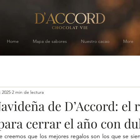
Home
Mapa de sabores
Nuestro cacao
More
c 2025
2 min de lectura
avideña de D’Accord: el 
para cerrar el año con du
 creemos que los mejores regalos son los que se sient