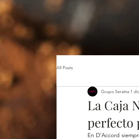
All Posts
Grupo Seratta
1 di
La Caja N
perfecto 
En D’Accord siempre