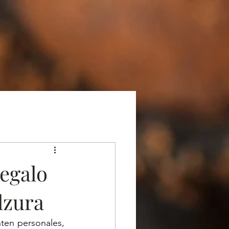
regalo
lzura
en personales, 